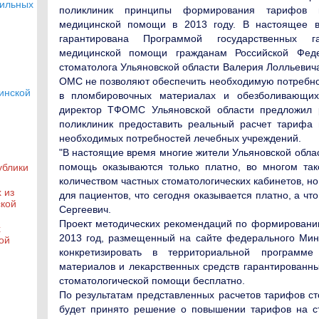
бильных
поликлиник принципы формирования тарифов н
медицинской помощи в 2013 году. В настоящее в
гарантирована Программой государственных г
медицинской помощи гражданам Российской Феде
стоматолога Ульяновской области Валерия Лолльеви
ОМС не позволяют обеспечить необходимую потребно
инской
в пломбировочных материалах и обезболивающих
директор ТФОМС Ульяновской области предложил р
поликлиник предоставить реальный расчет тарифа 
необходимых потребностей лечебных учреждений.
"В настоящие время многие жители Ульяновской облас
помощь оказываются только платно, во многом та
ублики
количеством частных стоматологических кабинетов, н
 из
для пациентов, что сегодня оказывается платно, а чт
ской
Сергеевич.
Проект методических рекомендаций по формировани
х
2013 год, размещенный на сайте федерального Мин
ой
конкретизировать в территориальной программе
материалов и лекарственных средств гарантированн
стоматологической помощи бесплатно.
По результатам представленных расчетов тарифов с
будет принято решение о повышении тарифов на с