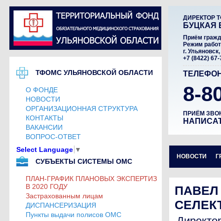
ДИРЕКТОР 
БУЦКАЯ 
Приём гражда
Режим работы
г. Ульяновск,
+7 (8422) 67-
ТФОМС УЛЬЯНОВСКОЙ ОБЛАСТИ
ТЕЛЕФОН
8-8
О ФОНДЕ
НОВОСТИ
ОРГАНИЗАЦИОННАЯ СТРУКТУРА
ПРИЁМ ЗВО
КОНТАКТЫ
НАПИСА
ВАКАНСИИ
ВОПРОС-ОТВЕТ
Select Language
▼
НОВОСТИ
Г
СУБЪЕКТЫ СИСТЕМЫ ОМС
ПЛАН-ГРАФИК ПЛАНОВЫХ ЭКСПЕРТИЗ
В 2020 ГОДУ
ПАВЕ
Застрахованным лицам
СЕЛЕК
ДИСПАНСЕРИЗАЦИЯ
Пункты выдачи полисов ОМС
Директо