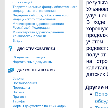
результ
организаций
Территориальные фонды обязательного
Ульянов
медицинского страхования
улучшен
Федеральный фонд обязательного
медицинского страхования
В ходе 
Министерство здравоохранения
Российской Федерации
хорошую
Министерство здравоохранения
продолж
Ульяновской области
Видео
учетом 
родовсп
ДЛЯ СТРАХОВАТЕЛЕЙ
получат
Общая информация
на стро
Нормативные документы
капитал
ДОКУМЕНТЫ ПО ОМС
детских 
Законы
Постановления
Другие н
Протоколы
Письма
Воп
Приказы
обсу
Тарифы
Формы документов по НСЗ кадры