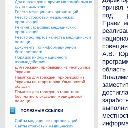
Для инвалидов и других маломобильных
групп населения
принял 
Реестр медицинских организаций
под ру
Реестр страховых медицинских
организаций
Правите
Рейтинг страховых медицинских
реализа
организаций
Реестр экспертов качества медицинской
национа
помощи
совещан
Документы по информационной
безопастности
А.В. Юр
Порядок информационного
програм
взаимодействия
Для граждан, прибывших из Республики
область
Украина
Владими
Памятка для граждан, прибывших из
Украины на территорию Ульяновской
замести
области
достиг
Памятка для граждан о гарантиях
бесплатного оказания медицинской
зарабо
помощи
выполни
ПОЛЕЗНЫЕ ССЫЛКИ
местнос
Сайты медицинских организаций
информа
Сайты страховых медицинских