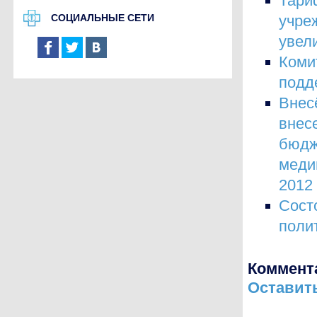
Тар
СОЦИАЛЬНЫЕ СЕТИ
учре
увел
Коми
подд
Внес
внес
бюдж
меди
2012
Сост
поли
Коммент
Оставит